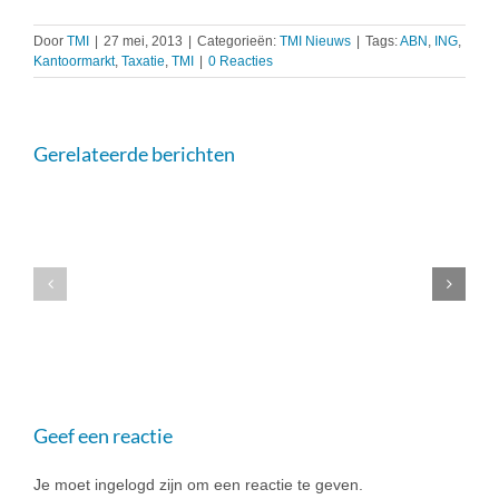
Door
TMI
|
27 mei, 2013
|
Categorieën:
TMI Nieuws
|
Tags:
ABN
,
ING
,
Kantoormarkt
,
Taxatie
,
TMI
|
0 Reacties
Gerelateerde berichten
TMI
Event
TMI
2024
Event
–
2023
6
november
2024
Geef een reactie
Je moet ingelogd zijn om een reactie te geven.