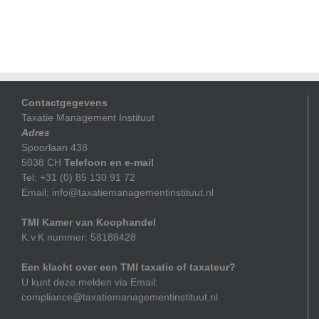
Contactgegevens
Taxatie Management Instituut
Adres
Spoorlaan 438
5038 CH
Telefoon en e-mail
Tel: +31 (0) 85 130 91 72
Email: info@taxatiemanagementinstituut.nl
TMI Kamer van Koophandel
K.v.K nummer: 58188428
Een klacht over een TMI taxatie of taxateur?
U kunt deze melden via Email:
compliance@taxatiemanagementinstituut.nl