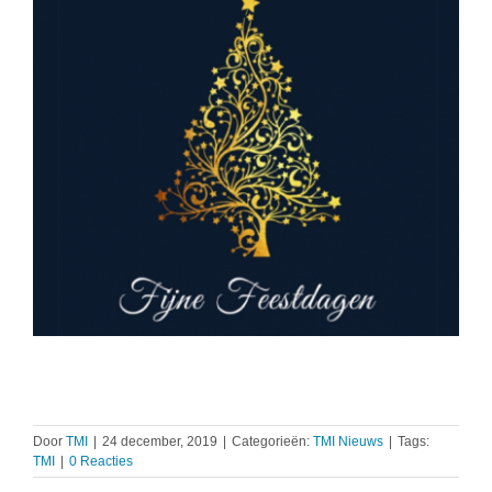
Door
TMI
|
24 december, 2019
|
Categorieën:
TMI Nieuws
|
Tags:
TMI
|
0 Reacties