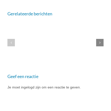
Gerelateerde berichten
TMI
Event
TMI
2024
Event
–
2023
6
november
2024
Geef een reactie
Je moet ingelogd zijn om een reactie te geven.