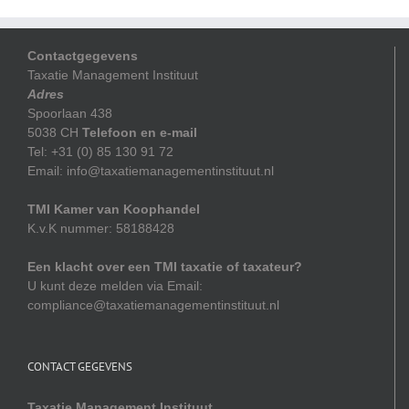
Contactgegevens
Taxatie Management Instituut
Adres
Spoorlaan 438
5038 CH
Telefoon en e-mail
Tel: +31 (0) 85 130 91 72
Email: info@taxatiemanagementinstituut.nl
TMI Kamer van Koophandel
K.v.K nummer: 58188428
Een klacht over een TMI taxatie of taxateur?
U kunt deze melden via Email:
compliance@taxatiemanagementinstituut.nl
CONTACT GEGEVENS
Taxatie Management Instituut