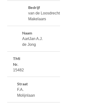
Bedrijf
van de Loosdrecht
Makelaars
Naam
AartJan A.J.
de Jong
TMI
Nr.
15482
Straat
F.A.
Molijnlaan