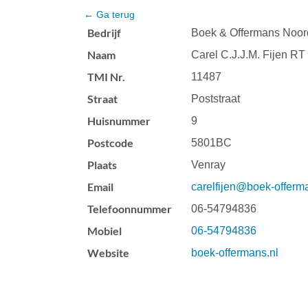
← Ga terug
Bedrijf
Boek & Offermans Noor
Naam
Carel C.J.J.M. Fijen RT
TMI Nr.
11487
Straat
Poststraat
Huisnummer
9
Postcode
5801BC
Plaats
Venray
Email
carelfijen@boek-offerm
Telefoonnummer
06-54794836
Mobiel
06-54794836
Website
boek-offermans.nl