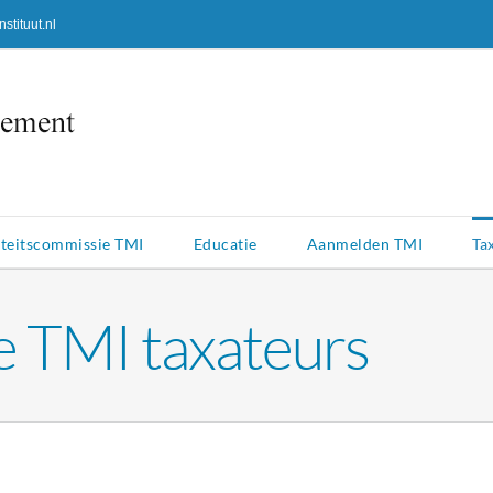
tituut.nl
teitscommissie TMI
Educatie
Aanmelden TMI
Ta
e TMI taxateurs