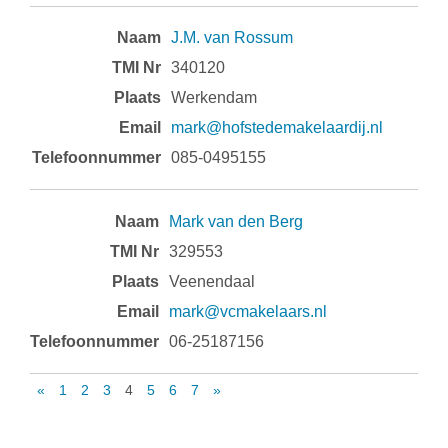
J.M. van Rossum
340120
Werkendam
mark@hofstedemakelaardij.nl
085-0495155
Mark van den Berg
329553
Veenendaal
mark@vcmakelaars.nl
06-25187156
«
1
2
3
4
5
6
7
»