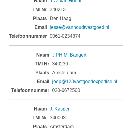
J.W. van Houdt
340213
Den Haag
jesse@vanhoudtvastgoed.nl
0061-0234374
J.PH.M. Bangert
340230
Amsterdam
joep@123vastgoedexpertise.nl
020-6672500
J. Kasper
340003
Amsterdam