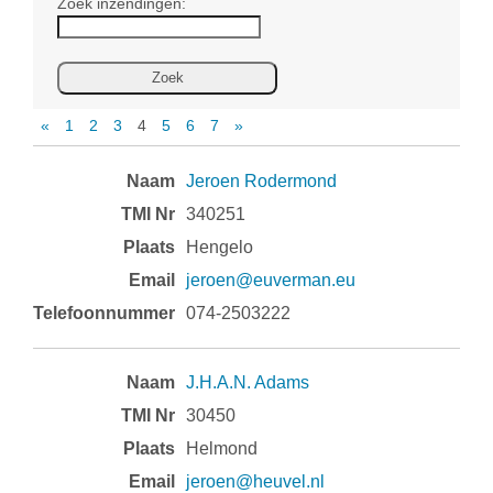
Zoek inzendingen:
«
1
2
3
4
5
6
7
»
Inzendingen
Jeroen Rodermond
340251
Hengelo
jeroen@euverman.eu
074-2503222
J.H.A.N. Adams
30450
Helmond
jeroen@heuvel.nl