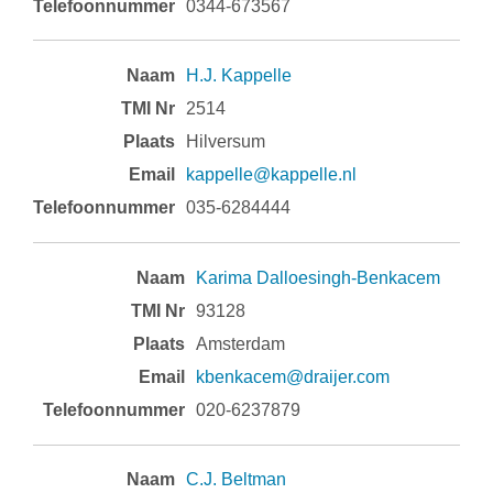
0344-673567
H.J. Kappelle
2514
Hilversum
kappelle@kappelle.nl
035-6284444
Karima Dalloesingh-Benkacem
93128
Amsterdam
kbenkacem@draijer.com
020-6237879
C.J. Beltman