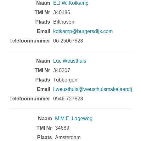
E.J.W. Kotkamp
340186
Bilthoven
kotkamp@burgersdijk.com
06-25067828
Luc Weusthuis
340207
Tubbergen
l.weusthuis@weusthuismakelaardij.nl
0546-727828
M.M.E. Lageweg
34689
Amsterdam