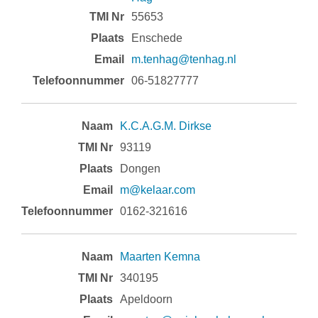
55653
Enschede
m.tenhag@tenhag.nl
06-51827777
K.C.A.G.M. Dirkse
93119
Dongen
m@kelaar.com
0162-321616
Maarten Kemna
340195
Apeldoorn