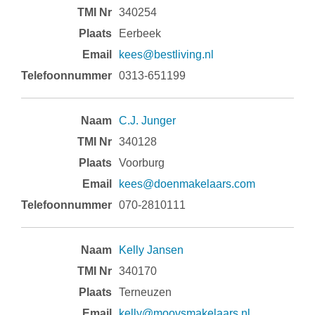
340254
Eerbeek
kees@bestliving.nl
0313-651199
C.J. Junger
340128
Voorburg
kees@doenmakelaars.com
070-2810111
Kelly Jansen
340170
Terneuzen
kelly@moovsmakelaars.nl